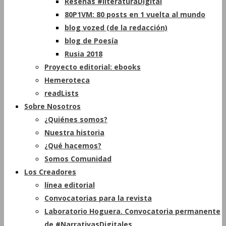
Reseñas #literaturaDigital
80P1VM: 80 posts en 1 vuelta al mundo
blog vozed (de la redacción)
blog de Poesía
Rusia 2018
Proyecto editorial: ebooks
Hemeroteca
readLists
Sobre Nosotros
¿Quiénes somos?
Nuestra historia
¿Qué hacemos?
Somos Comunidad
Los Creadores
línea editorial
Convocatorias para la revista
Laboratorio Hoguera. Convocatoria permanente
de #NarrativasDigitales