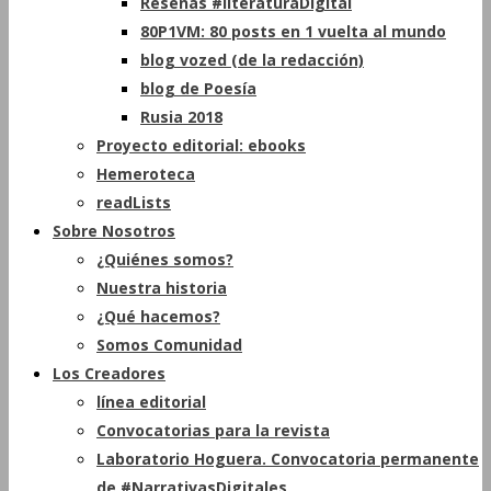
Reseñas #literaturaDigital
80P1VM: 80 posts en 1 vuelta al mundo
blog vozed (de la redacción)
blog de Poesía
Rusia 2018
Proyecto editorial: ebooks
Hemeroteca
readLists
Sobre Nosotros
¿Quiénes somos?
Nuestra historia
¿Qué hacemos?
Somos Comunidad
Los Creadores
línea editorial
Convocatorias para la revista
Laboratorio Hoguera. Convocatoria permanente
de #NarrativasDigitales