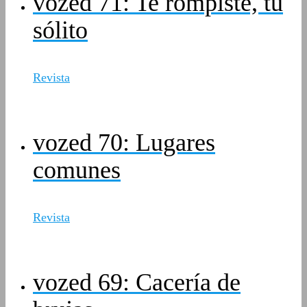
vozed 71: Te rompiste, tú
sólito
Revista
vozed 70: Lugares
comunes
Revista
vozed 69: Cacería de