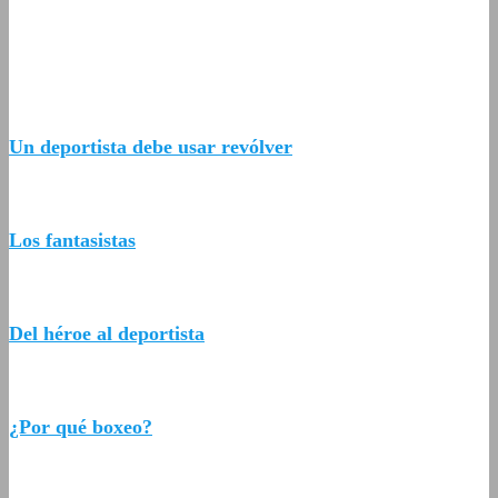
Un deportista debe usar revólver
Los fantasistas
Del héroe al deportista
¿Por qué boxeo?