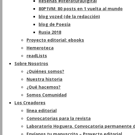
Reseñas #literaturaDigital
80P1VM: 80 posts en 1 vuelta al mundo
blog vozed (de la redacción)
blog de Poesía
Rusia 2018
Proyecto editorial: ebooks
Hemeroteca
readLists
Sobre Nosotros
¿Quiénes somos?
Nuestra historia
¿Qué hacemos?
Somos Comunidad
Los Creadores
línea editorial
Convocatorias para la revista
Laboratorio Hoguera. Convocatoria permanente d
Envíanos tu manuscrito – Proyecto editorial