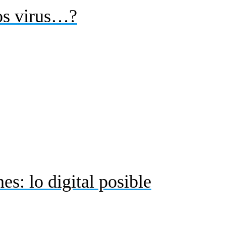
os virus…?
s: lo digital posible