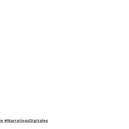
e #NarrativasDigitales