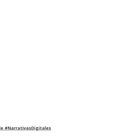
e #NarrativasDigitales