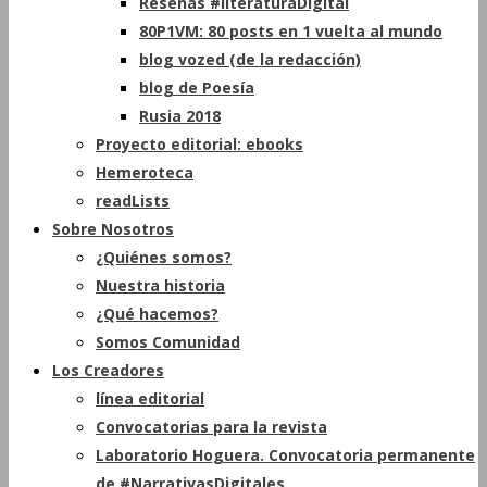
Reseñas #literaturaDigital
80P1VM: 80 posts en 1 vuelta al mundo
blog vozed (de la redacción)
blog de Poesía
Rusia 2018
Proyecto editorial: ebooks
Hemeroteca
readLists
Sobre Nosotros
¿Quiénes somos?
Nuestra historia
¿Qué hacemos?
Somos Comunidad
Los Creadores
línea editorial
Convocatorias para la revista
Laboratorio Hoguera. Convocatoria permanente
de #NarrativasDigitales