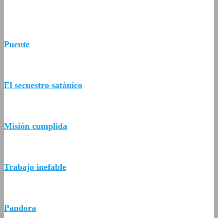
Puente
El secuestro satánico
Misión cumplida
Trabajo inefable
Pandora