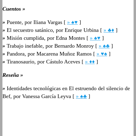
Cuentos »
»
Puente, por Iliana Vargas [
» ♠♥
]
»
El secuestro satánico, por Enrique Urbina [
» ♣♦
]
»
Misión cumplida, por Edna Montes [
» ♠♥
]
»
Trabajo inefable, por Bernardo Monroy [
» ♠♣
]
»
Pandora, por Macarena Muñoz Ramos [
» ♥♠
]
»
Tiranosaurio, por Cástulo Aceves [
» ♦♦
]
Reseña »
»
Identidades tecnológicas en El estruendo del silencio de
Bef, por Vanessa García Leyva [
» ♠♣
]