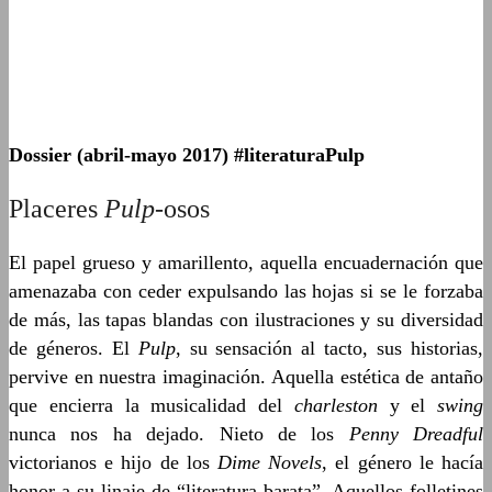
Dossier (abril-mayo 2017) #literaturaPulp
Placeres
Pulp
-osos
El papel grueso y amarillento, aquella encuadernación que
amenazaba con ceder expulsando las hojas si se le forzaba
de más, las tapas blandas con ilustraciones y su diversidad
de géneros. El
Pulp
, su sensación al tacto, sus historias,
pervive en nuestra imaginación. Aquella estética de antaño
que encierra la musicalidad del
charleston
y el
swing
nunca nos ha dejado. Nieto de los
Penny Dreadful
victorianos e hijo de los
Dime Novels
, el género le hacía
honor a su linaje de “literatura barata”. Aquellos folletines