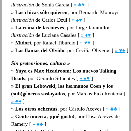
ilustración
de Sonia García [
» ♣♥
]
»
Las chicas sólo quieren
, por Bernardo Monroy/
ilustración
de Carlos Dzul [
» ♠♥
]
»
La reina de las nieves
, por Jorge Jaramillo/
ilustración
de Luciana Casales [
» ♦♥
]
»
Midori
, por Rafael Tiburcio [
» ♥♥
]
»
Las llamas del Olvido
, por Cecilia Oliveros [
» ♥♠
]
Sin pretensiones, cultura
»
»
Yuya es Max Headroom: Los nuevos Talking
Heads
, por Gerardo Sifuentes [
» ♠♥
]
»
El gran Lebowski, los hermanos Coen y los
(sub)géneros soslayados
, por Marcos Pico Renteria [
» ♣♦
]
»
Los otros ochentas
, por Cástulo Aceves [
» ♣♣
]
»
Gente muerta, ¡qué gusto!
, por Elisa Aceves de
Ramery [
» ♠♣
]