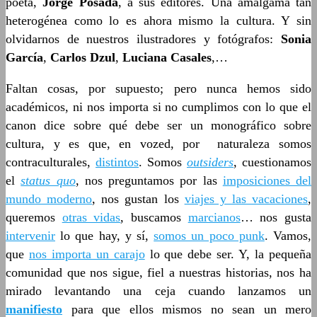
poeta,
Jorge Posada
, a sus editores. Una amalgama tan
heterogénea como lo es ahora mismo la cultura. Y sin
olvidarnos de nuestros ilustradores y fotógrafos:
Sonia
García
,
Carlos Dzul
,
Luciana Casales
,…
Faltan cosas, por supuesto; pero nunca hemos sido
académicos, ni nos importa si no cumplimos con lo que el
canon dice sobre qué debe ser un monográfico sobre
cultura, y es que, en vozed, por naturaleza somos
contraculturales,
distintos
. Somos
outsiders
, cuestionamos
el
status quo
, nos preguntamos por las
imposiciones del
mundo moderno
, nos gustan los
viajes y las vacaciones
,
queremos
otras vidas
, buscamos
marcianos
… nos gusta
intervenir
lo que hay, y sí,
somos un poco punk
. Vamos,
que
nos importa un carajo
lo que debe ser. Y, la pequeña
comunidad que nos sigue, fiel a nuestras historias, nos ha
mirado levantando una ceja cuando lanzamos un
manifiesto
para que ellos mismos no sean un mero