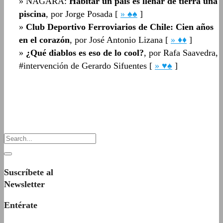
» NAGARA:
Habitar un país es llenar de tierra una
piscina
, por Jorge Posada [
» ♠♠
]
»
Club Deportivo Ferroviarios de Chile: Cien años
en el corazón
, por José Antonio Lizana [
» ♦♦
]
»
¿Qué diablos es eso de lo cool?
, por Rafa Saavedra,
#intervención de Gerardo Sifuentes​​ [
» ♥♠
]
Suscríbete al
Newsletter
Entérate