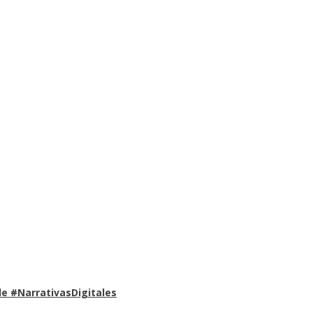
e #NarrativasDigitales