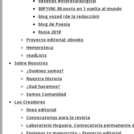
Reseñas #literaturaDigital
80P1VM: 80 posts en 1 vuelta al mundo
blog vozed (de la redacción)
blog de Poesía
Rusia 2018
Proyecto editorial: ebooks
Hemeroteca
readLists
Sobre Nosotros
¿Quiénes somos?
Nuestra historia
¿Qué hacemos?
Somos Comunidad
Los Creadores
línea editorial
Convocatorias para la revista
Laboratorio Hoguera. Convocatoria permanente d
Envíanos tu manuscrito – Proyecto editorial