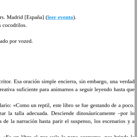
rs. Madrid [España] (
leer evento
).
s cocodrilos.
tado por vozed.
ritor. Esa oración simple encierra, sin embargo, una verdad
eativa suficiente para animarnos a seguir leyendo hasta que
ario: «Como un reptil, este libro se fue gestando de a poco.
nzar la talla adecuada. Desciende dinosáuricamente –por lo
 de la narración hasta parir el suspenso, los escenarios y a
: «Es un libro al que vale la pena acercarse, nos brinda la