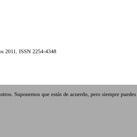
dos 2011. ISSN 2254-4348
sotros. Suponemos que estás de acuerdo, pero siempre puedes 