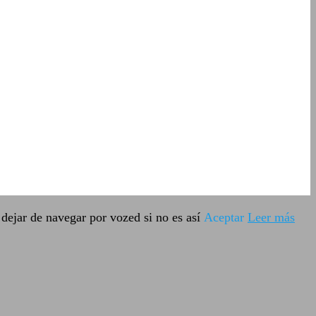
dejar de navegar por vozed si no es así
Aceptar
Leer más