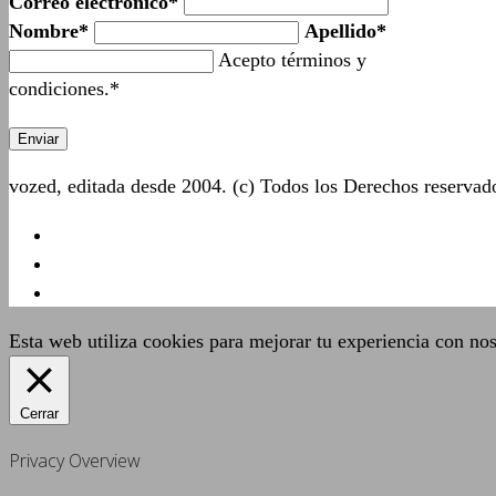
Correo electrónico*
Nombre*
Apellido*
Acepto términos y
condiciones.*
vozed, editada desde 2004. (c) Todos los Derechos reserva
Esta web utiliza cookies para mejorar tu experiencia con no
Cerrar
Privacy Overview