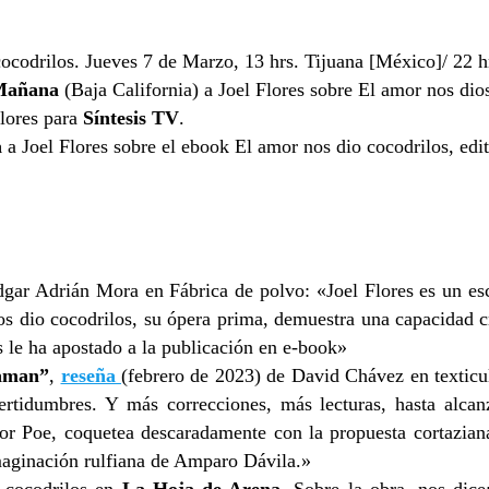
ocodrilos. Jueves 7 de Marzo, 13 hrs. Tijuana [México]/ 22 h
Mañana
(Baja California) a Joel Flores sobre El amor nos dio
lores para
Síntesis TV
.
a
a Joel Flores sobre el ebook El amor nos dio cocodrilos, edi
gar Adrián Mora en Fábrica de polvo: «Joel Flores es un esc
s dio cocodrilos, su ópera prima, demuestra una capacidad cr
es le ha apostado a la publicación en e-book»
caman”
,
reseña
(febrero de 2023) de David Chávez en texticul
certidumbres. Y más correcciones, más lecturas, hasta alca
 por Poe, coquetea descaradamente con la propuesta cortaziana
maginación rulfiana de Amparo Dávila.»
cocodrilos en
La Hoja de Arena
. Sobre la obra, nos dice