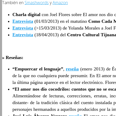
También en
Smashwords
y
Amazon
Charla digital
con Joel Flores sobre El amor nos dio c
Entrevista
(01/03/2013) en el matutino
Como Cada 
Entrevista
(>15/03/2013) de Yolanda Morales a Joel F
Entrevista
(18/04/2013) del
Centro Cultural Tijuan
» Reseñas:
“Empuercar el lenguaje”
,
reseña
(enero 2013) de Éd
de la que no cualquiera puede presumir. En El amor no
la última página aparece en el lector electrónico. Flor
“El amor nos dio cocodrilos: cuentos que no se es
Alimentándose de lecturas, correcciones, erratas, in
distante- de la tradición clásica del cuento instalada
personajes hermanados a aquellos producidos por la i
José Luis Álvarez Vergara
reseña
El amor nos dio 