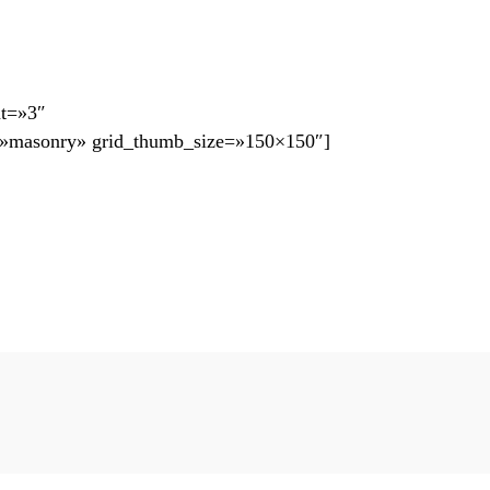
nt=»3″
ode=»masonry» grid_thumb_size=»150×150″]