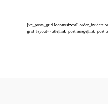
[vc_posts_grid loop=»size:all|order_by:date
grid_layout=»title|link_post,image|link_pos