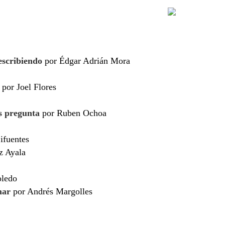
escribiendo
por Édgar Adrián Mora
por Joel Flores
es pregunta
por Ruben Ochoa
ifuentes
z Ayala
oledo
mar
por Andrés Margolles