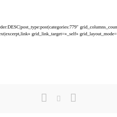
|order:DESC|post_type:post|categories:779″ grid_columns_cou
t,text|excerpt,link» grid_link_target=»_self» grid_layout_m