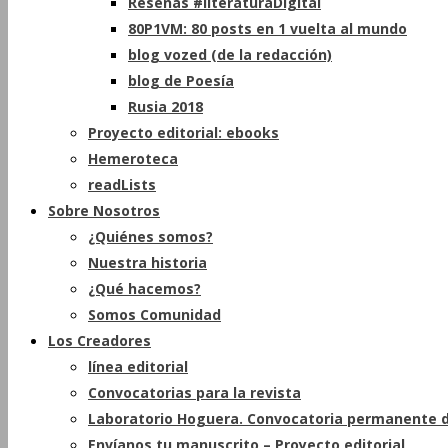
Reseñas #literaturaDigital
80P1VM: 80 posts en 1 vuelta al mundo
blog vozed (de la redacción)
blog de Poesía
Rusia 2018
Proyecto editorial: ebooks
Hemeroteca
readLists
Sobre Nosotros
¿Quiénes somos?
Nuestra historia
¿Qué hacemos?
Somos Comunidad
Los Creadores
línea editorial
Convocatorias para la revista
Laboratorio Hoguera. Convocatoria permanente d
Envíanos tu manuscrito – Proyecto editorial