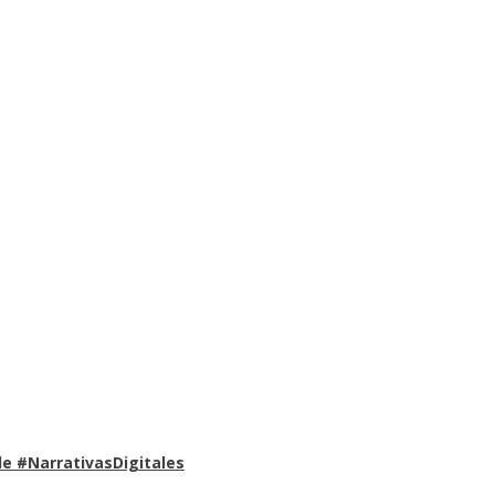
e #NarrativasDigitales