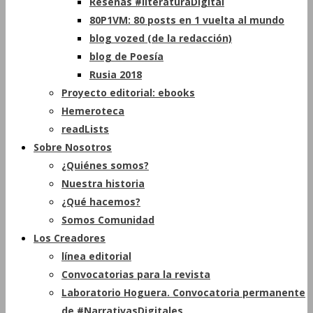
Reseñas #literaturaDigital
80P1VM: 80 posts en 1 vuelta al mundo
blog vozed (de la redacción)
blog de Poesía
Rusia 2018
Proyecto editorial: ebooks
Hemeroteca
readLists
Sobre Nosotros
¿Quiénes somos?
Nuestra historia
¿Qué hacemos?
Somos Comunidad
Los Creadores
línea editorial
Convocatorias para la revista
Laboratorio Hoguera. Convocatoria permanente
de #NarrativasDigitales