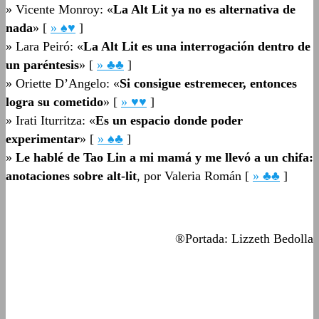
»
Vicente Monroy: «
La Alt Lit ya no es alternativa de
nada
» [
» ♠♥
]
»
Lara Peiró: «
La Alt Lit es una interrogación dentro de
un paréntesis
» [
» ♣♣
]
»
Oriette D’Angelo: «
Si consigue estremecer, entonces
logra su cometido
» [
» ♥♥
]
»
Irati Iturritza: «
Es un espacio donde poder
experimentar
» [
» ♠♣
]
»
Le hablé de Tao Lin a mi mamá y me llevó a un chifa:
anotaciones sobre alt-lit
, por Valeria Román [
» ♣♣
]
®Portada: Lizzeth Bedolla