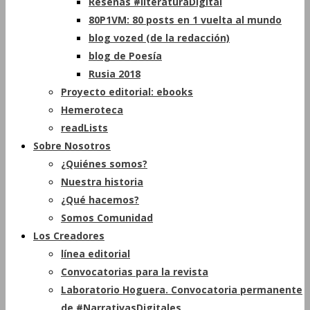
Reseñas #literaturaDigital
80P1VM: 80 posts en 1 vuelta al mundo
blog vozed (de la redacción)
blog de Poesía
Rusia 2018
Proyecto editorial: ebooks
Hemeroteca
readLists
Sobre Nosotros
¿Quiénes somos?
Nuestra historia
¿Qué hacemos?
Somos Comunidad
Los Creadores
línea editorial
Convocatorias para la revista
Laboratorio Hoguera. Convocatoria permanente
de #NarrativasDigitales