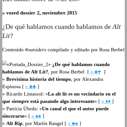
» vozed dossier 2, noviembre 2015
¿De qué hablamos cuando hablamos de
Alt
Lit
?
Contenido
#outsiders
compilado y editado por Rosa Berbel
»
¿De qué hablamos cuando
hablamos de Alt Lit?
, por Rosa Berbel [
» ♣♥
]
»
Brevísima historia del tiempo
, por Alexandra
Espinosa [
» ♣♣
]
»
Ricardo Limassol: «
La alt lit es un vecindario en el
que siempre está pasando algo interesante
» [
» ♦♦
]
»
Patricia Úbeda: «
Un canal el que el autor puede
sincerarse
» [
» ♠♠
]
»
Alt Rip
, por Martín Rangel [
» ♣♠
]