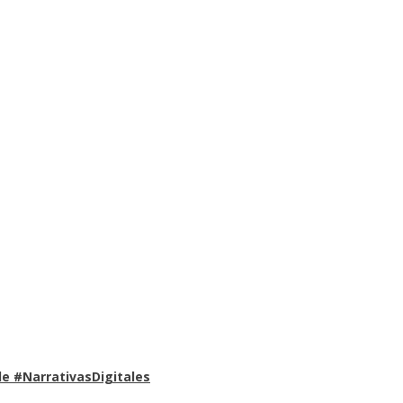
e #NarrativasDigitales