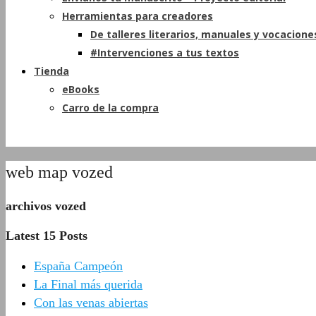
Herramientas para creadores
De talleres literarios, manuales y vocacione
#Intervenciones a tus textos
Tienda
eBooks
Carro de la compra
web map vozed
archivos vozed
Latest 15 Posts
España Campeón
La Final más querida
Con las venas abiertas