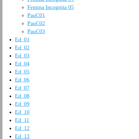
Femina Incognita 05
PauC01
PauC02
PauC03
Ed_01
Ed_02
Ed_03
Ed_04
Ed_05
Ed_06
Ed_07
Ed_08
Ed_09
Ed_10
Ed_11
Ed_12
Ed_13