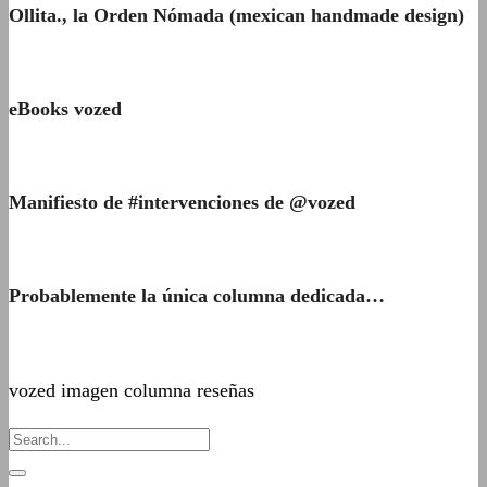
Ollita., la Orden Nómada (mexican handmade design)
eBooks vozed
Manifiesto de #intervenciones de @vozed
Probablemente la única columna dedicada…
vozed imagen columna reseñas