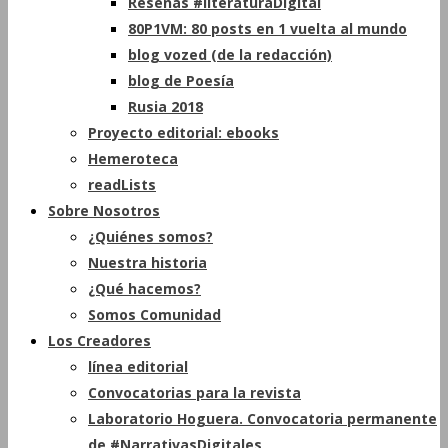
Reseñas #literaturaDigital
80P1VM: 80 posts en 1 vuelta al mundo
blog vozed (de la redacción)
blog de Poesía
Rusia 2018
Proyecto editorial: ebooks
Hemeroteca
readLists
Sobre Nosotros
¿Quiénes somos?
Nuestra historia
¿Qué hacemos?
Somos Comunidad
Los Creadores
línea editorial
Convocatorias para la revista
Laboratorio Hoguera. Convocatoria permanente
de #NarrativasDigitales