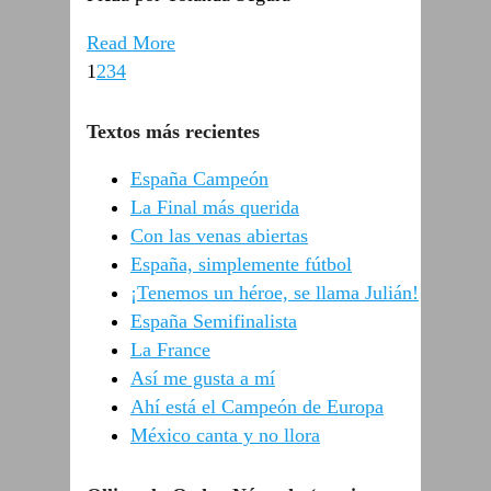
Read More
1
2
3
4
Textos más recientes
España Campeón
La Final más querida
Con las venas abiertas
España, simplemente fútbol
¡Tenemos un héroe, se llama Julián!
España Semifinalista
La France
Así me gusta a mí
Ahí está el Campeón de Europa
México canta y no llora