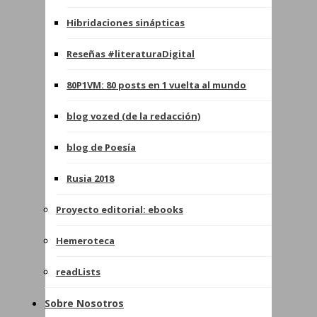
Hibridaciones sinápticas
Reseñas #literaturaDigital
80P1VM: 80 posts en 1 vuelta al mundo
blog vozed (de la redacción)
blog de Poesía
Rusia 2018
Proyecto editorial: ebooks
Hemeroteca
readLists
Sobre Nosotros