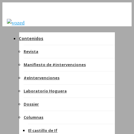
Contenidos
Revista
Manifiesto de #intervenciones
#eIntervenciones
Laboratorio Hoguera
Dossier
Columnas
El castillo de If