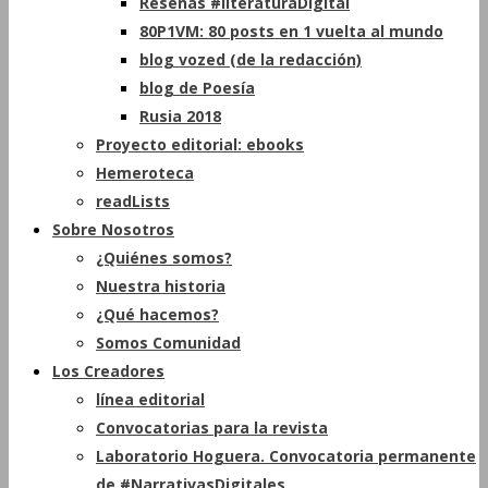
Reseñas #literaturaDigital
80P1VM: 80 posts en 1 vuelta al mundo
blog vozed (de la redacción)
blog de Poesía
Rusia 2018
Proyecto editorial: ebooks
Hemeroteca
readLists
Sobre Nosotros
¿Quiénes somos?
Nuestra historia
¿Qué hacemos?
Somos Comunidad
Los Creadores
línea editorial
Convocatorias para la revista
Laboratorio Hoguera. Convocatoria permanente
de #NarrativasDigitales