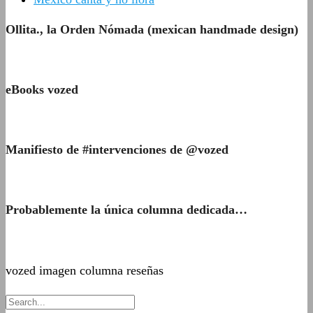
Ollita., la Orden Nómada (mexican handmade design)
eBooks vozed
Manifiesto de #intervenciones de @vozed
Probablemente la única columna dedicada…
vozed imagen columna reseñas