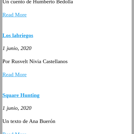
Un cuento de Humberto Bedolla
Read More
Los labriegos
1 junio, 2020
Por Rusvelt Nivia Castellanos
Read More
Square Hunting
1 junio, 2020
Un texto de Ana Buerón