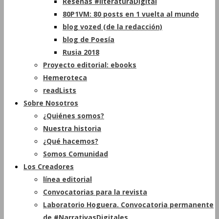
Reseñas #literaturaDigital
80P1VM: 80 posts en 1 vuelta al mundo
blog vozed (de la redacción)
blog de Poesía
Rusia 2018
Proyecto editorial: ebooks
Hemeroteca
readLists
Sobre Nosotros
¿Quiénes somos?
Nuestra historia
¿Qué hacemos?
Somos Comunidad
Los Creadores
línea editorial
Convocatorias para la revista
Laboratorio Hoguera. Convocatoria permanente
de #NarrativasDigitales