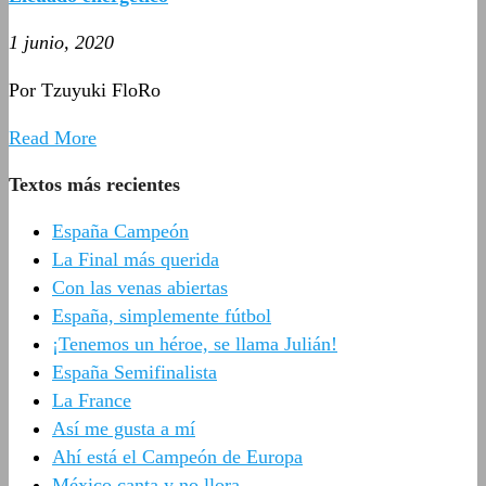
1 junio, 2020
Por Tzuyuki FloRo
Read More
Textos más recientes
España Campeón
La Final más querida
Con las venas abiertas
España, simplemente fútbol
¡Tenemos un héroe, se llama Julián!
España Semifinalista
La France
Así me gusta a mí
Ahí está el Campeón de Europa
México canta y no llora