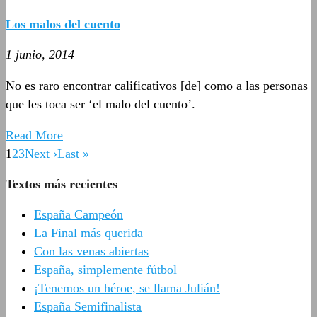
Los malos del cuento
1 junio, 2014
No es raro encontrar calificativos [de] como a las personas
que les toca ser ‘el malo del cuento’.
Read More
1
2
3
Next ›
Last »
Textos más recientes
España Campeón
La Final más querida
Con las venas abiertas
España, simplemente fútbol
¡Tenemos un héroe, se llama Julián!
España Semifinalista