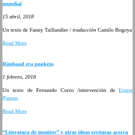
mundial
15 abril, 2018
Un texto de Fanny Taillandier /
traducción
Camilo Bogoya
Read More
Rimbaud era punketo
1 febrero, 2018
Un texto de Fernando Corzo /intervención de
Ernest
Pignon
Read More
“Literatura de monitos” y otras ideas erróneas acerca