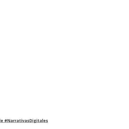
e #NarrativasDigitales