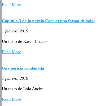
Read More
Capítulo 3 de la novela Caer es una forma de volar
1 febrero, 2019
Un texto de Karen Chacek
Read More
Una pericia condenada
1 febrero, 2019
Un texto de Lola Ancira
Read More