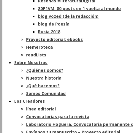
Reseñas #literaturaDigital
80P1VM: 80 posts en 1 vuelta al mundo
blog vozed (de la redacción)
blog de Poesía
Rusia 2018
Proyecto editorial: ebooks
Hemeroteca
readLists
Sobre Nosotros
¿Quiénes somos?
Nuestra historia
¿Qué hacemos?
Somos Comunidad
Los Creadores
línea editorial
Convocatorias para la revista
Laboratorio Hoguera. Convocatoria permanente d
Envíanos tu manuscrito – Proyecto editorial