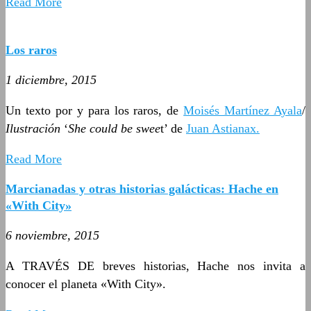
Read More
Los raros
1 diciembre, 2015
Un texto por y para los raros, de
Moisés Martínez Ayala
/
Ilustración
‘
She could be swee
t’ de
Juan Astianax.
Read More
Marcianadas y otras historias galácticas: Hache en
«With City»
6 noviembre, 2015
A TRAVÉS DE breves historias, Hache nos invita a
conocer el planeta «With City».