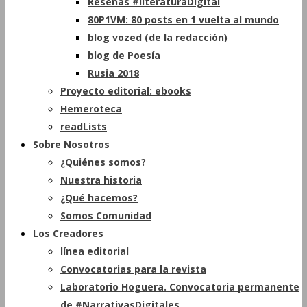
Reseñas #literaturaDigital
80P1VM: 80 posts en 1 vuelta al mundo
blog vozed (de la redacción)
blog de Poesía
Rusia 2018
Proyecto editorial: ebooks
Hemeroteca
readLists
Sobre Nosotros
¿Quiénes somos?
Nuestra historia
¿Qué hacemos?
Somos Comunidad
Los Creadores
línea editorial
Convocatorias para la revista
Laboratorio Hoguera. Convocatoria permanente
de #NarrativasDigitales