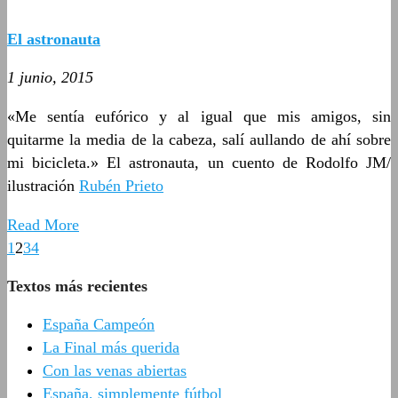
El astronauta
1 junio, 2015
«Me sentía eufórico y al igual que mis amigos, sin
quitarme la media de la cabeza, salí aullando de ahí sobre
mi bicicleta.» El astronauta, un cuento de Rodolfo JM/
ilustración
Rubén Prieto
Read More
1
2
3
4
Textos más recientes
España Campeón
La Final más querida
Con las venas abiertas
España, simplemente fútbol