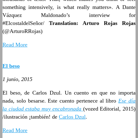
something intensively, is what really matters». A Dante
Vázquez Maldonado’s interview for
#ElcostaldelSeñor/
Translation: Arturo Rojas Rojas
(@ArturoRRojas)
Read More
El beso
1 junio, 2015
El beso, de Carlos Dzul. Un cuento en que no importa
nada, solo besarse. Este cuento pertenece al libro
Ese día
la ciudad estaba muy encabronada
(vozed Editorial, 2015)
/ilustración ¡también! de
Carlos Dzul
.
Read More