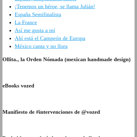
¡Tenemos un héroe, se llama Julián!
España Semifinalista
La France
Así me gusta a mí
Ahí está el Campeón de Europa
México canta y no llora
Ollita., la Orden Nómada (mexican handmade design)
eBooks vozed
Manifiesto de #intervenciones de @vozed