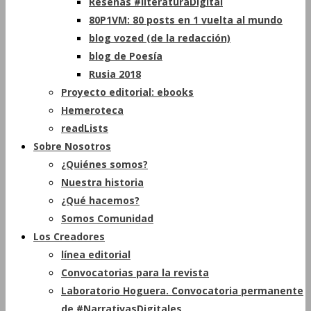
Reseñas #literaturaDigital
80P1VM: 80 posts en 1 vuelta al mundo
blog vozed (de la redacción)
blog de Poesía
Rusia 2018
Proyecto editorial: ebooks
Hemeroteca
readLists
Sobre Nosotros
¿Quiénes somos?
Nuestra historia
¿Qué hacemos?
Somos Comunidad
Los Creadores
línea editorial
Convocatorias para la revista
Laboratorio Hoguera. Convocatoria permanente
de #NarrativasDigitales