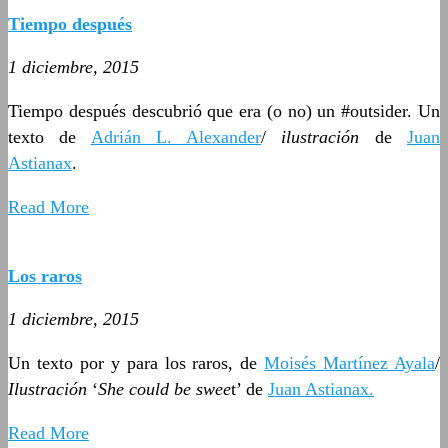
Tiempo después
1 diciembre, 2015
Tiempo después descubrió que era (o no) un #outsider. Un
texto de
Adrián L. Alexander
/
ilustración
de
Juan
Astianax
.
Read More
Los raros
1 diciembre, 2015
Un texto por y para los raros, de
Moisés Martínez Ayala
/
Ilustración
‘
She could be swee
t’ de
Juan Astianax.
Read More