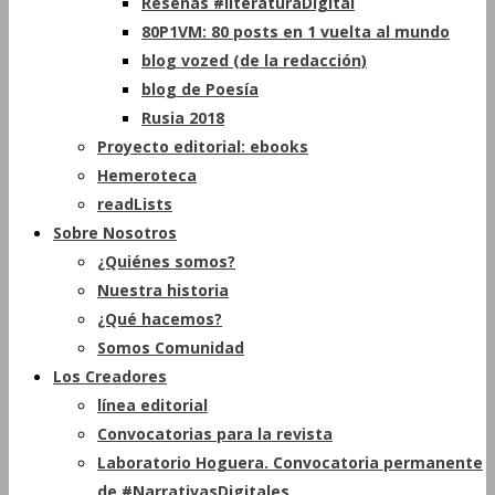
Reseñas #literaturaDigital
80P1VM: 80 posts en 1 vuelta al mundo
blog vozed (de la redacción)
blog de Poesía
Rusia 2018
Proyecto editorial: ebooks
Hemeroteca
readLists
Sobre Nosotros
¿Quiénes somos?
Nuestra historia
¿Qué hacemos?
Somos Comunidad
Los Creadores
línea editorial
Convocatorias para la revista
Laboratorio Hoguera. Convocatoria permanente
de #NarrativasDigitales