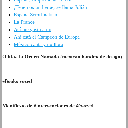
¡Tenemos un héroe, se llama Julián!
España Semifinalista
La France
Así me gusta a mí
Ahí está el Campeón de Europa
México canta y no llora
Ollita., la Orden Nómada (mexican handmade design)
eBooks vozed
Manifiesto de #intervenciones de @vozed