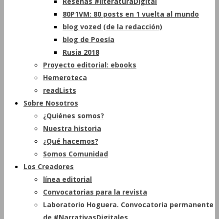
Reseñas #literaturaDigital
80P1VM: 80 posts en 1 vuelta al mundo
blog vozed (de la redacción)
blog de Poesía
Rusia 2018
Proyecto editorial: ebooks
Hemeroteca
readLists
Sobre Nosotros
¿Quiénes somos?
Nuestra historia
¿Qué hacemos?
Somos Comunidad
Los Creadores
línea editorial
Convocatorias para la revista
Laboratorio Hoguera. Convocatoria permanente
de #NarrativasDigitales