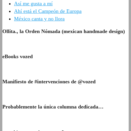
Así me gusta a mí
Ahí está el Campeón de Europa
México canta y no llora
Ollita., la Orden Nómada (mexican handmade design)
eBooks vozed
Manifiesto de #intervenciones de @vozed
Probablemente la única columna dedicada…