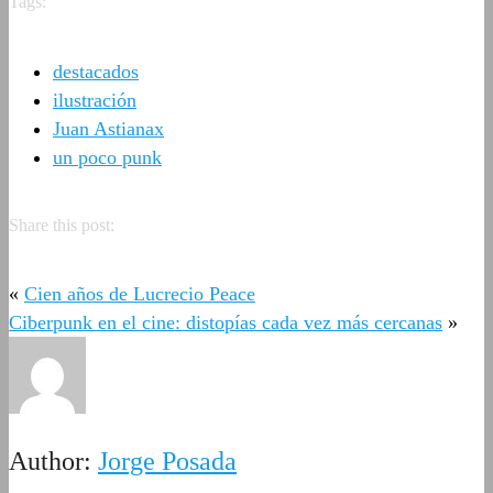
Tags:
destacados
ilustración
Juan Astianax
un poco punk
Share this post:
«
Cien años de Lucrecio Peace
Ciberpunk en el cine: distopías cada vez más cercanas
»
Author:
Jorge Posada