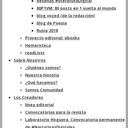
Reseñas #literaturaDigital
80P1VM: 80 posts en 1 vuelta al mundo
blog vozed (de la redacción)
blog de Poesía
Rusia 2018
Proyecto editorial: ebooks
Hemeroteca
readLists
Sobre Nosotros
¿Quiénes somos?
Nuestra historia
¿Qué hacemos?
Somos Comunidad
Los Creadores
línea editorial
Convocatorias para la revista
Laboratorio Hoguera. Convocatoria permanente
de #NarrativasDigitales