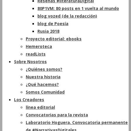
Reseñas #literaturaDigital
80P1VM: 80 posts en 1 vuelta al mundo
blog vozed (de la redacción)
blog de Poesía
Rusia 2018
Proyecto editorial: ebooks
Hemeroteca
readLists
Sobre Nosotros
¿Quiénes somos?
Nuestra historia
¿Qué hacemos?
Somos Comunidad
Los Creadores
línea editorial
Convocatorias para la revista
Laboratorio Hoguera. Convocatoria permanente
de #NarrativasDigitales