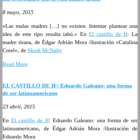
8 mayo, 2015
«Las malas madres […] no existen. Intentar plantear una
idea de este tipo resulta tabú.» En
El castillo de If
: La
madre tirana, de Édgar Adrián Mora /ilustración «Catalina
Creel», de
Skodt McNalty
Read More
EL CASTILLO DE IF: Eduardo Galeano: una forma
de ser latinoamericano
23 abril, 2015
En
El castillo de If
: Eduardo Galeano: una forma de ser
latinoamericano, de Édgar Adrián Mora /ilustración de
Eduardo Mora