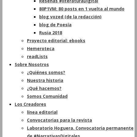
Reseñas #literaturaDigital
80P1VM: 80 posts en 1 vuelta al mundo
blog vozed (de la redacción)
blog de Poesía
Rusia 2018
Proyecto editorial: ebooks
Hemeroteca
readLists
Sobre Nosotros
¿Quiénes somos?
Nuestra historia
¿Qué hacemos?
Somos Comunidad
Los Creadores
línea editorial
Convocatorias para la revista
Laboratorio Hoguera. Convocatoria permanente
de #NarrativasDigitales