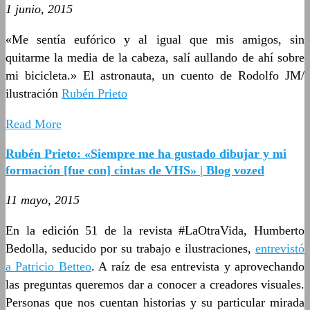
1 junio, 2015
«Me sentía eufórico y al igual que mis amigos, sin
quitarme la media de la cabeza, salí aullando de ahí sobre
mi bicicleta.» El astronauta, un cuento de Rodolfo JM/
ilustración
Rubén Prieto
Read More
Rubén Prieto: «Siempre me ha gustado dibujar y mi
formación [fue con] cintas de VHS» | Blog vozed
11 mayo, 2015
En la edición 51 de la revista #LaOtraVida, Humberto
Bedolla, seducido por su trabajo e ilustraciones,
entrevistó
a Patricio Betteo
. A raíz de esa entrevista y aprovechando
las preguntas queremos dar a conocer a creadores visuales.
Personas que nos cuentan historias y su particular mirada