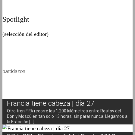
Spotlight
(selección del editor)
partidazos
Francia tiene cabeza | día 27
Otro tren FIFA recorre los 1.200 kilómetros entre Rostov del
Don y Moscú en tan solo 13 horas, sin parar nunca. Llegamos a
la Estación [...]