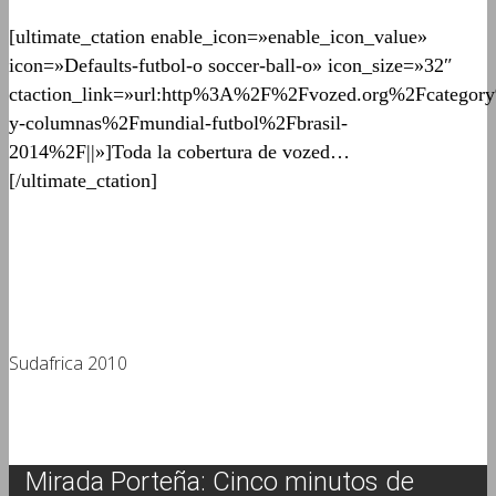
[ultimate_ctation enable_icon=»enable_icon_value»
icon=»Defaults-futbol-o soccer-ball-o» icon_size=»32″
ctaction_link=»url:http%3A%2F%2Fvozed.org%2Fcategor
y-columnas%2Fmundial-futbol%2Fbrasil-
2014%2F||»]Toda la cobertura de vozed…
[/ultimate_ctation]
Sudafrica 2010
Mirada Porteña: Cinco minutos de