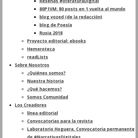
Reseñas #literaturaDigital
80P1VM: 80 posts en 1 vuelta al mundo
blog vozed (de la redacción)
blog de Poesía
Rusia 2018
Proyecto editorial: ebooks
Hemeroteca
readLists
Sobre Nosotros
¿Quiénes somos?
Nuestra historia
¿Qué hacemos?
Somos Comunidad
Los Creadores
línea editorial
Convocatorias para la revista
Laboratorio Hoguera. Convocatoria permanente
de #NarrativasDigitales