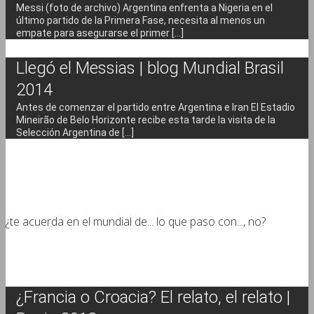
Messi (foto de archivo) Argentina enfrenta a Nigeria en el
último partido de la Primera Fase, necesita al menos un
empate para asegurarse el primer [...]
Llegó el Messias | blog Mundial Brasil
2014
Antes de comenzar el partido entre Argentina e Iran El Estadio
Mineirão de Belo Horizonte recibe esta tarde la visita de la
Selección Argentina de [...]
¿te acuerda en el mundial de... lo que paso con..., no?
¿Francia o Croacia? El relato, el relato |