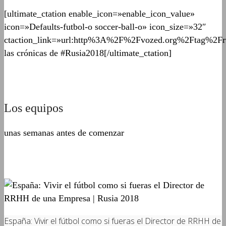
[ultimate_ctation enable_icon=»enable_icon_value»
icon=»Defaults-futbol-o soccer-ball-o» icon_size=»32″
ctaction_link=»url:http%3A%2F%2Fvozed.org%2Ftag%2Fru
las crónicas de #Rusia2018[/ultimate_ctation]
Los equipos
unas semanas antes de comenzar
España: Vivir el fútbol como si fueras el Director de RRHH de