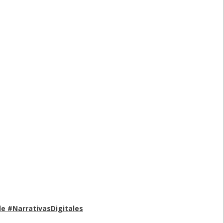
e #NarrativasDigitales