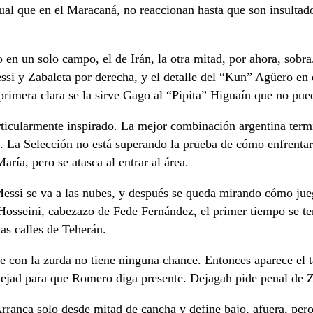
ual que en el Maracaná, no reaccionan hasta que son insultados
en un solo campo, el de Irán, la otra mitad, por ahora, sobra.
ssi y Zabaleta por derecha, y el detalle del “Kun” Agüero en e
 primera clara se la sirve Gago al “Pipita” Higuaín que no pu
rticularmente inspirado. La mejor combinación argentina termi
hi. La Selección no está superando la prueba de cómo enfrentar
aría, pero se atasca al entrar al área.
essi se va a las nubes, y después se queda mirando cómo jueg
Hosseini, cabezazo de Fede Fernández, el primer tiempo se te
las calles de Teherán.
e con la zurda no tiene ninguna chance. Entonces aparece el
ejad para que Romero diga presente. Dejagah pide penal de Z
ranca solo desde mitad de cancha y define bajo, afuera, pero