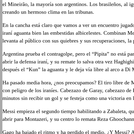
el Mineirão, la mayoría son argentinos. Los brasileños, al ig
creando un hermoso clima en las tribunas.
En la cancha está claro que vamos a ver un encuentro jugado 
iraní aguanta bien las embestidas albicelestes. Combinan Me
levanta al público con sus quiebres y sus recuperaciones, la
Argentina prueba el contragolpe, pero el “Pipita” no está pa
abrir la defensa iraní, y su remate lo salva otra vez Haghig
después el “Kun” la aguanta y le deja vía libre al arco a Di M
Ha pasado media hora, ¿nos preocupamos? El tiro libre de M
con peligro de los iraníes. Cabezazo de Garay, cabezazo de 
minutos sin recibir un gol y se festeja como una victoria en 
Messi empieza el segundo tiempo habilitando a Zabaleta, qu
abrir para Montazeri, y su centro lo remata Reza Ghoochann
Gago ha bajado el ritmo y ha perdido el medio. ¿Y Messi? Ar