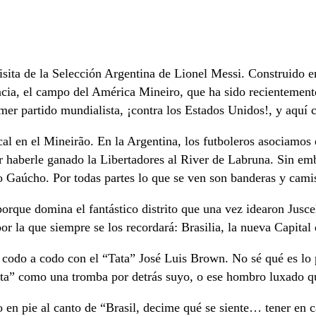
isita de la Selección Argentina de Lionel Messi. Construido e
ncia, el campo del América Mineiro, que ha sido recientemen
rimer partido mundialista, ¡contra los Estados Unidos!, y aquí
al en el Mineirão. En la Argentina, los futboleros asociamos 
 haberle ganado la Libertadores al River de Labruna. Sin emba
Gaúcho. Por todas partes lo que se ven son banderas y camis
rque domina el fantástico distrito que una vez idearon Jusce
or la que siempre se los recordará: Brasilia, la nueva Capital 
, codo a codo con el “Tata” José Luis Brown. No sé qué es lo 
ta” como una tromba por detrás suyo, o ese hombro luxado que
io en pie al canto de “Brasil, decime qué se siente… tener en