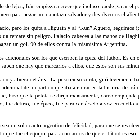
ndo de lejos, Irán empieza a creer que incluso puede ganar el
omero para pegar un manotazo salvador y devolvernos el alien
lacio, pero los quita a Higuaín y al “Kun” Agüero, seguimos 
o un remate sin peligro. Palacio cabecea a las manos de Hagh
hagan un gol, 90 de ellos contra la mismísima Argentina.
s adicionales son los que escriben la épica del fútbol. Es en
 saben que hay que marcarlos a ellos, que estos son sus minut
do y afuera del área. La puso en su zurda, giró levemente hac
 adicional de un partido que iba a entrar en la historia de I
que, hizo que la pelota se dirija mansamente, como empujada p
, fue delirio, fue épico, fue para cantárselo a voz en cuello 
 sea un solo canto argentino de felicidad, para que se revole
lo que fue el equipo, para acordarnos de que el fútbol es eso