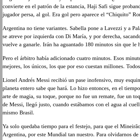
convierte en el patrón de la estancia, Haji Safi sigue proba
jugador persa, al gol. Era gol pero aparece el “Chiquito” R
Argentina no tiene variantes. Sabella pone a Lavezzi y a Pa
se atreve por izquierda con Di María, y por derecha, sacand
vuelve a ganarle. Irán ha aguantado 180 minutos sin que le 
Pero el árbitro había adicionado cuatro minutos. Esos minuto
mejores, los únicos, los que por eso cuestan millones. Todos
Lionel Andrés Messi recibió un pase inofensivo, muy esquina
planeta entero sabe que hará. Lo hizo entonces, en el tiempo
arte de magia, su toque, porque no fue un remate, fue un to
de Messi, llegó justo, cuando estábamos con el agua al cuello
mismo Brasil.
Ya solo quedaba tiempo para el festejo, para que el Mineirão
Argentina, por este Mundial tan nuestro. Para olvidarnos de 