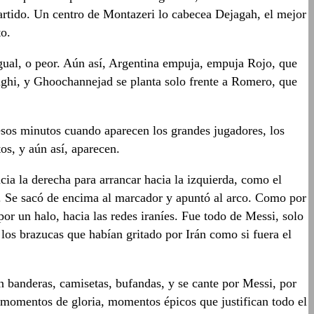
 partido. Un centro de Montazeri lo cabecea Dejagah, el mejor
to.
igual, o peor. Aún así, Argentina empuja, empuja Rojo, que
ighi, y Ghoochannejad se planta solo frente a Romero, que
 esos minutos cuando aparecen los grandes jugadores, los
os, y aún así, aparecen.
ia la derecha para arrancar hacia la izquierda, como el
rán. Se sacó de encima al marcador y apuntó al arco. Como por
or un halo, hacia las redes iraníes. Fue todo de Messi, solo
a los brazucas que habían gritado por Irán como si fuera el
en banderas, camisetas, bufandas, y se cante por Messi, por
, momentos de gloria, momentos épicos que justifican todo el