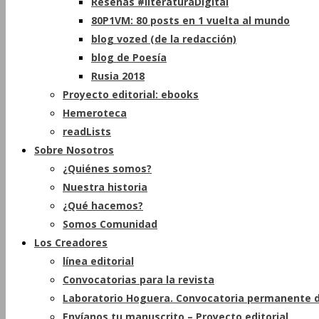
Reseñas #literaturaDigital
80P1VM: 80 posts en 1 vuelta al mundo
blog vozed (de la redacción)
blog de Poesía
Rusia 2018
Proyecto editorial: ebooks
Hemeroteca
readLists
Sobre Nosotros
¿Quiénes somos?
Nuestra historia
¿Qué hacemos?
Somos Comunidad
Los Creadores
línea editorial
Convocatorias para la revista
Laboratorio Hoguera. Convocatoria permanente d
Envíanos tu manuscrito – Proyecto editorial