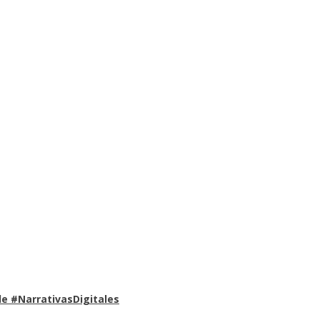
e #NarrativasDigitales