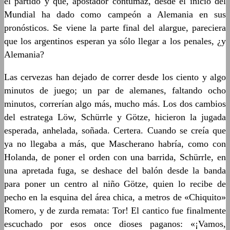
el partido y que, apostador contumaz, desde el inicio del
Mundial ha dado como campeón a Alemania en sus
pronósticos. Se viene la parte final del alargue, pareciera
que los argentinos esperan ya sólo llegar a los penales, ¿y
Alemania?
Las cervezas han dejado de correr desde los ciento y algo
minutos de juego; un par de alemanes, faltando ocho
minutos, correrían algo más, mucho más. Los dos cambios
del estratega Löw, Schürrle y Götze, hicieron la jugada
esperada, anhelada, soñada. Certera. Cuando se creía que
ya no llegaba a más, que Mascherano habría, como con
Holanda, de poner el orden con una barrida, Schürrle, en
una apretada fuga, se deshace del balón desde la banda
para poner un centro al niño Götze, quien lo recibe de
pecho en la esquina del área chica, a metros de «Chiquito»
Romero, y de zurda remata: Tor! El cantico fue finalmente
escuchado por esos once dioses paganos: «¡Vamos,