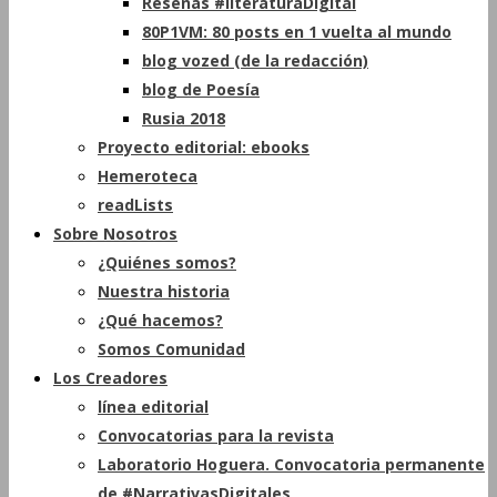
Reseñas #literaturaDigital
80P1VM: 80 posts en 1 vuelta al mundo
blog vozed (de la redacción)
blog de Poesía
Rusia 2018
Proyecto editorial: ebooks
Hemeroteca
readLists
Sobre Nosotros
¿Quiénes somos?
Nuestra historia
¿Qué hacemos?
Somos Comunidad
Los Creadores
línea editorial
Convocatorias para la revista
Laboratorio Hoguera. Convocatoria permanente
de #NarrativasDigitales