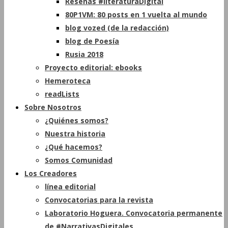
Reseñas #literaturaDigital
80P1VM: 80 posts en 1 vuelta al mundo
blog vozed (de la redacción)
blog de Poesía
Rusia 2018
Proyecto editorial: ebooks
Hemeroteca
readLists
Sobre Nosotros
¿Quiénes somos?
Nuestra historia
¿Qué hacemos?
Somos Comunidad
Los Creadores
línea editorial
Convocatorias para la revista
Laboratorio Hoguera. Convocatoria permanente
de #NarrativasDigitales