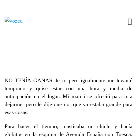
UN SEIS Y UN SIETE
1 DICIEMBRE, 2017
CUENTO
,
ED_65
NO COMMENTS
Un texto de José Antonio Lizana Arce
NO TENÍA GANAS de ir, pero igualmente me levanté
temprano y quise estar con una hora y media de
anticipación en el lugar. Mi mamá se ofreció para ir a
dejarme, pero le dije que no, que ya estaba grande para
esas cosas.
Para hacer el tiempo, masticaba un chicle y hacía
globitos en la esquina de Avenida España con Toesca.