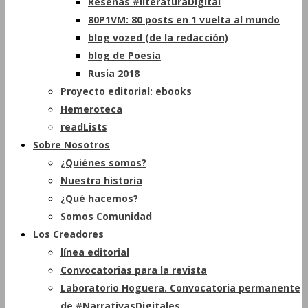
Reseñas #literaturaDigital
80P1VM: 80 posts en 1 vuelta al mundo
blog vozed (de la redacción)
blog de Poesía
Rusia 2018
Proyecto editorial: ebooks
Hemeroteca
readLists
Sobre Nosotros
¿Quiénes somos?
Nuestra historia
¿Qué hacemos?
Somos Comunidad
Los Creadores
línea editorial
Convocatorias para la revista
Laboratorio Hoguera. Convocatoria permanente
de #NarrativasDigitales