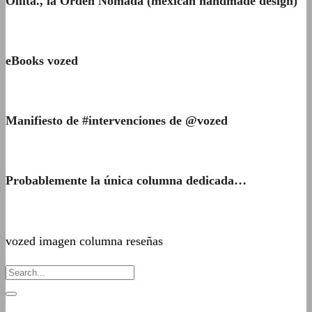
Ollita., la Orden Nómada (mexican handmade design)
eBooks vozed
Manifiesto de #intervenciones de @vozed
Probablemente la única columna dedicada…
vozed imagen columna reseñas