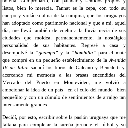
botella. Comprobarlo, con paladar y sentidos propios y
listos, bien lo merecía. Tannat es la cepa, con todo su
cuerpo y violácea alma de la campiña, que los uruguayos
han adoptado como patrimonio nacional y que a mí, aquel
día, me llevó también de vuelta a la lluvia necia de sus
ciudades que moldea, permanentemente, la nostálgica
personalidad de sus habitantes. Regresé a casa y
desempolvé la
“guampa”
y la
“bombilla”
para el mate
que compré en un pequeño establecimiento de la
Avenida
18 de Julio
; sacudí los libros de Galeano y Benedetti y,
acercando mi memoria a las brasas encendidas del
Mercado del Puerto en Montevideo, me volvió a
emocionar la idea de un país –en el culo del mundo– bien
pequeñito y con un cúmulo de sentimientos de arraigo tan
intensamente grandes.
Decidí, por esto, escribir sobre la pasión uruguaya que me
faltaba para completar la sureña jornada: el fútbol y su