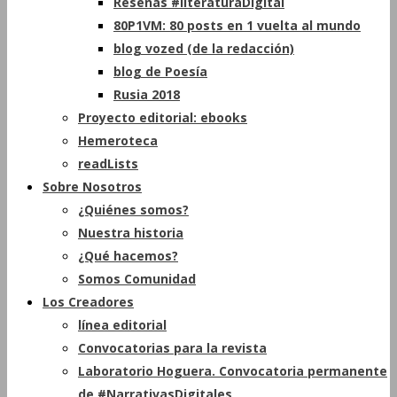
Reseñas #literaturaDigital
80P1VM: 80 posts en 1 vuelta al mundo
blog vozed (de la redacción)
blog de Poesía
Rusia 2018
Proyecto editorial: ebooks
Hemeroteca
readLists
Sobre Nosotros
¿Quiénes somos?
Nuestra historia
¿Qué hacemos?
Somos Comunidad
Los Creadores
línea editorial
Convocatorias para la revista
Laboratorio Hoguera. Convocatoria permanente
de #NarrativasDigitales