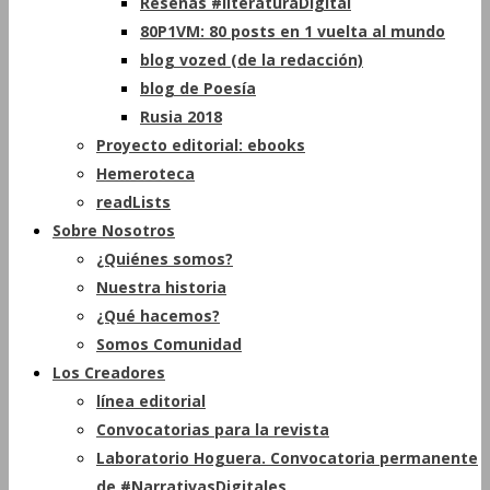
Reseñas #literaturaDigital
80P1VM: 80 posts en 1 vuelta al mundo
blog vozed (de la redacción)
blog de Poesía
Rusia 2018
Proyecto editorial: ebooks
Hemeroteca
readLists
Sobre Nosotros
¿Quiénes somos?
Nuestra historia
¿Qué hacemos?
Somos Comunidad
Los Creadores
línea editorial
Convocatorias para la revista
Laboratorio Hoguera. Convocatoria permanente
de #NarrativasDigitales