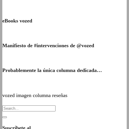
eBooks vozed
Manifiesto de #intervenciones de @vozed
Probablemente la única columna dedicada…
vozed imagen columna reseñas
Suscríbete al