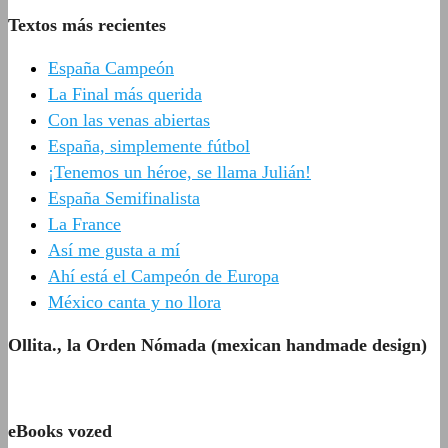
Textos más recientes
España Campeón
La Final más querida
Con las venas abiertas
España, simplemente fútbol
¡Tenemos un héroe, se llama Julián!
España Semifinalista
La France
Así me gusta a mí
Ahí está el Campeón de Europa
México canta y no llora
Ollita., la Orden Nómada (mexican handmade design)
eBooks vozed