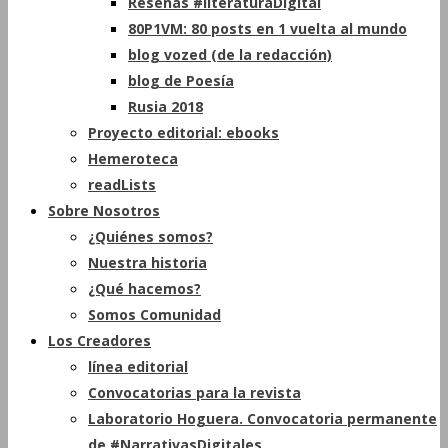
Reseñas #literaturaDigital
80P1VM: 80 posts en 1 vuelta al mundo
blog vozed (de la redacción)
blog de Poesía
Rusia 2018
Proyecto editorial: ebooks
Hemeroteca
readLists
Sobre Nosotros
¿Quiénes somos?
Nuestra historia
¿Qué hacemos?
Somos Comunidad
Los Creadores
línea editorial
Convocatorias para la revista
Laboratorio Hoguera. Convocatoria permanente
de #NarrativasDigitales