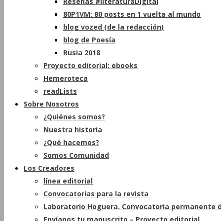
Reseñas #literaturaDigital
80P1VM: 80 posts en 1 vuelta al mundo
blog vozed (de la redacción)
blog de Poesía
Rusia 2018
Proyecto editorial: ebooks
Hemeroteca
readLists
Sobre Nosotros
¿Quiénes somos?
Nuestra historia
¿Qué hacemos?
Somos Comunidad
Los Creadores
línea editorial
Convocatorias para la revista
Laboratorio Hoguera. Convocatoria permanente d
Envíanos tu manuscrito – Proyecto editorial