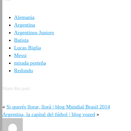
Alemania
Argentina
Argentinos Juniors
Batista
Lucas Biglia
Messi
mirada porteña
Redondo
Share this post:
«
Si querés llorar, llorá | blog Mundial Brasil 2014
Argentina, la capital del fútbol | blog vozed
»