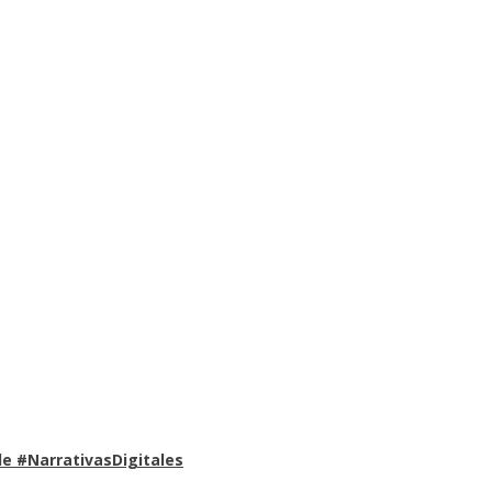
e #NarrativasDigitales