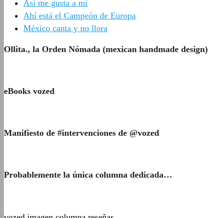
Así me gusta a mí
Ahí está el Campeón de Europa
México canta y no llora
Ollita., la Orden Nómada (mexican handmade design)
eBooks vozed
Manifiesto de #intervenciones de @vozed
Probablemente la única columna dedicada…
vozed imagen columna reseñas