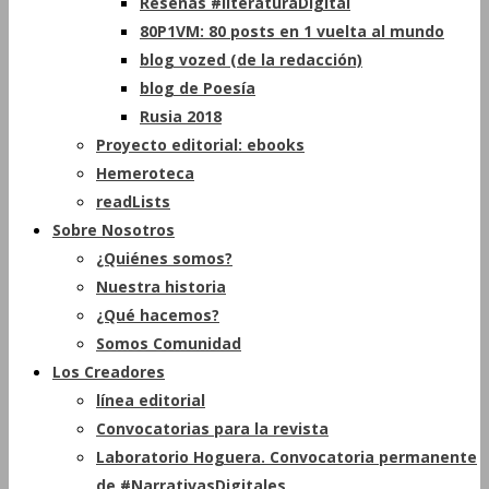
Reseñas #literaturaDigital
80P1VM: 80 posts en 1 vuelta al mundo
blog vozed (de la redacción)
blog de Poesía
Rusia 2018
Proyecto editorial: ebooks
Hemeroteca
readLists
Sobre Nosotros
¿Quiénes somos?
Nuestra historia
¿Qué hacemos?
Somos Comunidad
Los Creadores
línea editorial
Convocatorias para la revista
Laboratorio Hoguera. Convocatoria permanente
de #NarrativasDigitales