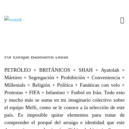
IRÁN: HITOS DEL FUTBOL IRANÍ | RUSIA
2018
11 JUNIO, 2018
RUSIA 2018
NO COMMENTS
Por Enrique Ballesteros Durán
PETRÓLEO + BRITÁNICOS + SHAH + Ayatolah +
Mártires + Segregación + Prohibición + Conveniencia +
Millenials + Religión + Política + Fanáticas con velo +
Protestas + FIFA + Infantino = Futbol en Irán. Todo esto
y mucho más se suma en mi imaginario colectivo sobre
el equipo Melli, como se le conoce a la selección de este
país. Es imposible quitar elementos para tratar de
comprender el porqué del arraigo e identidad que este