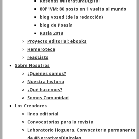
Reseñas #literaturaDigital
80P1VM: 80 posts en 1 vuelta al mundo
blog vozed (de la redacción)
blog de Poesía
Rusia 2018
Proyecto editorial: ebooks
Hemeroteca
readLists
Sobre Nosotros
¿Quiénes somos?
Nuestra historia
¿Qué hacemos?
Somos Comunidad
Los Creadores
línea editorial
Convocatorias para la revista
Laboratorio Hoguera. Convocatoria permanente
de #NarrativasDigitales