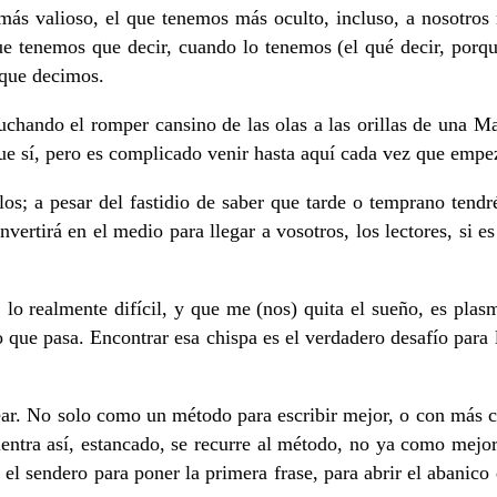
 más valioso, el que tenemos más oculto, incluso, a nosotr
ue tenemos que decir, cuando lo tenemos (el qué decir, porqu
o que decimos.
uchando el romper cansino de las olas a las orillas de una Mar
ue sí, pero es complicado venir hasta aquí cada vez que empez
os; a pesar del fastidio de saber que tarde o temprano tendré 
ertirá en el medio para llegar a vosotros, los lectores, si es
cil, lo realmente difícil, y que me (nos) quita el sueño, es pla
 lo que pasa. Encontrar esa chispa es el verdadero desafío par
ear. No solo como un método para escribir mejor, o con más 
entra así, estancado, se recurre al método, no ya como mejor
 el sendero para poner la primera frase, para abrir el abanico