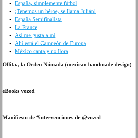
España, simplemente fútbol
¡Tenemos un héroe, se llama Julián!
España Semifinalista
La France
Así me gusta a mí
Ahí está el Campeón de Europa
México canta y no llora
Ollita., la Orden Nómada (mexican handmade design)
eBooks vozed
Manifiesto de #intervenciones de @vozed