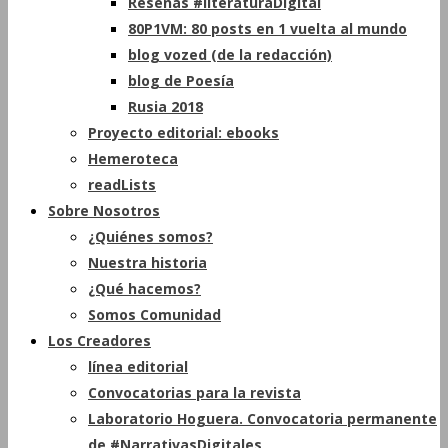
Reseñas #literaturaDigital
80P1VM: 80 posts en 1 vuelta al mundo
blog vozed (de la redacción)
blog de Poesía
Rusia 2018
Proyecto editorial: ebooks
Hemeroteca
readLists
Sobre Nosotros
¿Quiénes somos?
Nuestra historia
¿Qué hacemos?
Somos Comunidad
Los Creadores
línea editorial
Convocatorias para la revista
Laboratorio Hoguera. Convocatoria permanente
de #NarrativasDigitales