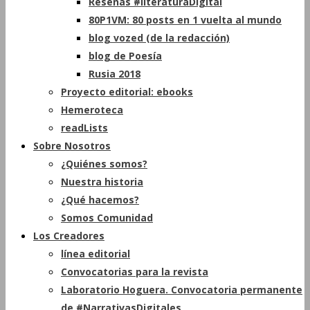
Reseñas #literaturaDigital
80P1VM: 80 posts en 1 vuelta al mundo
blog vozed (de la redacción)
blog de Poesía
Rusia 2018
Proyecto editorial: ebooks
Hemeroteca
readLists
Sobre Nosotros
¿Quiénes somos?
Nuestra historia
¿Qué hacemos?
Somos Comunidad
Los Creadores
línea editorial
Convocatorias para la revista
Laboratorio Hoguera. Convocatoria permanente
de #NarrativasDigitales