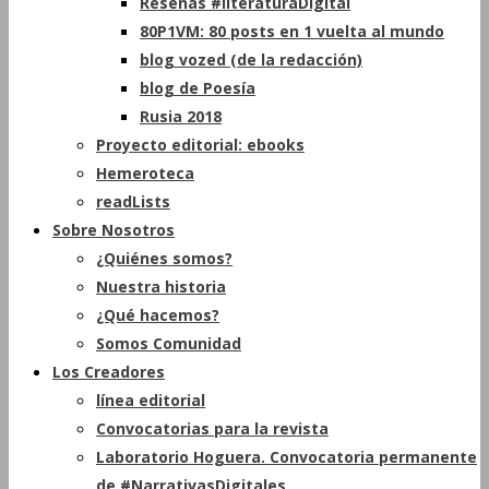
Reseñas #literaturaDigital
80P1VM: 80 posts en 1 vuelta al mundo
blog vozed (de la redacción)
blog de Poesía
Rusia 2018
Proyecto editorial: ebooks
Hemeroteca
readLists
Sobre Nosotros
¿Quiénes somos?
Nuestra historia
¿Qué hacemos?
Somos Comunidad
Los Creadores
línea editorial
Convocatorias para la revista
Laboratorio Hoguera. Convocatoria permanente
de #NarrativasDigitales