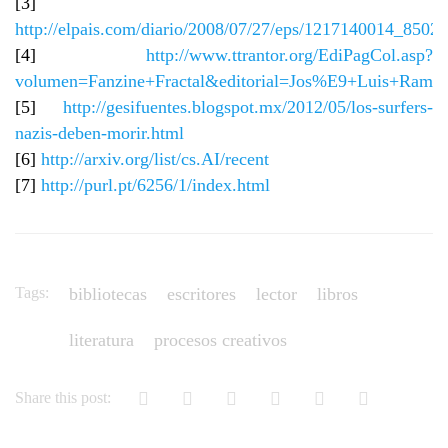
[3]
http://elpais.com/diario/2008/07/27/eps/1217140014_8502
[4]
http://www.ttrantor.org/EdiPagCol.asp?
volumen=Fanzine+Fractal&editorial=Jos%E9+Luis+Ram%
[5]
http://gesifuentes.blogspot.mx/2012/05/los-surfers-
nazis-deben-morir.html
[6]
http://arxiv.org/list/cs.AI/recent
[7]
http://purl.pt/6256/1/index.html
Tags:
bibliotecas
escritores
lector
libros
literatura
procesos creativos
Share this post: