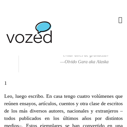
ENCICLOPEDIAS DE LECTOR
1 FEBRERO, 2013
ED_38
,
OPINIÓN
2 COMMENTS
«Has de creer en lo que haces, divertirte y
evitar aires de grandeza»
―Olvido Gara aka Alaska
1
Leo, luego escribo. En casa tengo cuatro volúmenes que
reúnen ensayos, artículos, cuentos y otra clase de escritos
de los más diversos autores, nacionales y extranjeros –
todos publicados en los últimos años por distintos
medios–. Estos ejemplares se han convertido en una