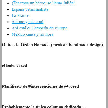
¡Tenemos un héroe, se llama Julián!
España Semifinalista
La France
Así me gusta a mí
Ahí está el Campeón de Europa
México canta y no llora
Ollita., la Orden Nómada (mexican handmade design)
eBooks vozed
Manifiesto de #intervenciones de @vozed
Probablemente la única columna dedicada…