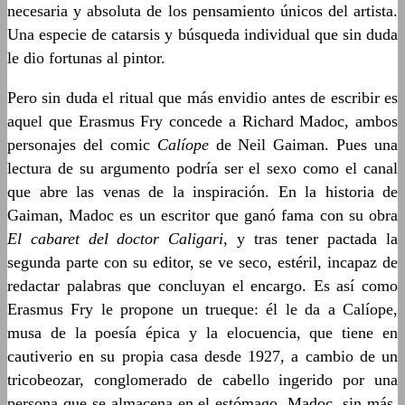
necesaria y absoluta de los pensamiento únicos del artista.
Una especie de catarsis y búsqueda individual que sin duda
le dio fortunas al pintor.
Pero sin duda el ritual que más envidio antes de escribir es
aquel que Erasmus Fry concede a Richard Madoc, ambos
personajes del comic
Calíope
de Neil Gaiman. Pues una
lectura de su argumento podría ser el sexo como el canal
que abre las venas de la inspiración. En la historia de
Gaiman, Madoc es un escritor que ganó fama con su obra
El cabaret del doctor Caligari
, y tras tener pactada la
segunda parte con su editor, se ve seco, estéril, incapaz de
redactar palabras que concluyan el encargo. Es así como
Erasmus Fry le propone un trueque: él le da a Calíope,
musa de la poesía épica y la elocuencia, que tiene en
cautiverio en su propia casa desde 1927, a cambio de un
tricobeozar, conglomerado de cabello ingerido por una
persona que se almacena en el estómago. Madoc, sin más,