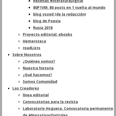
Reseñas #literaturaDigital
80P1VM: 80 posts en 1 vuelta al mundo
blog vozed (de la redacción)
blog de Poesía
Rusia 2018
Proyecto editorial: ebooks
Hemeroteca
readLists
Sobre Nosotros
¿Quiénes somos?
Nuestra historia
¿Qué hacemos?
Somos Comunidad
Los Creadores
línea editorial
Convocatorias para la revista
Laboratorio Hoguera. Convocatoria permanente
de #NarrativasDigitales