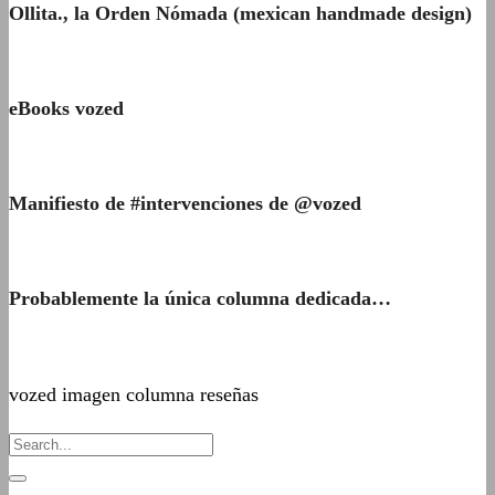
Ollita., la Orden Nómada (mexican handmade design)
eBooks vozed
Manifiesto de #intervenciones de @vozed
Probablemente la única columna dedicada…
vozed imagen columna reseñas