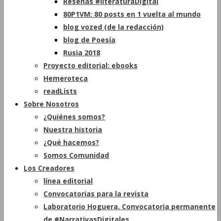
Reseñas #literaturaDigital
80P1VM: 80 posts en 1 vuelta al mundo
blog vozed (de la redacción)
blog de Poesía
Rusia 2018
Proyecto editorial: ebooks
Hemeroteca
readLists
Sobre Nosotros
¿Quiénes somos?
Nuestra historia
¿Qué hacemos?
Somos Comunidad
Los Creadores
línea editorial
Convocatorias para la revista
Laboratorio Hoguera. Convocatoria permanente
de #NarrativasDigitales