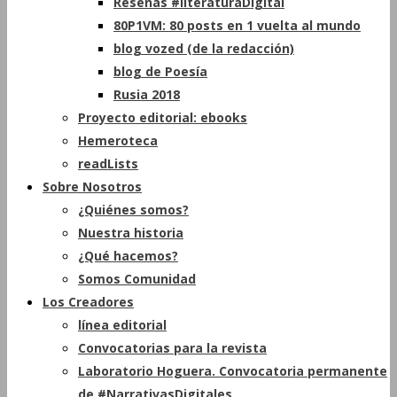
Reseñas #literaturaDigital
80P1VM: 80 posts en 1 vuelta al mundo
blog vozed (de la redacción)
blog de Poesía
Rusia 2018
Proyecto editorial: ebooks
Hemeroteca
readLists
Sobre Nosotros
¿Quiénes somos?
Nuestra historia
¿Qué hacemos?
Somos Comunidad
Los Creadores
línea editorial
Convocatorias para la revista
Laboratorio Hoguera. Convocatoria permanente
de #NarrativasDigitales