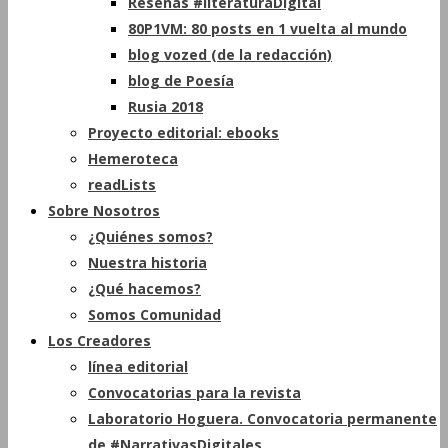
Reseñas #literaturaDigital
80P1VM: 80 posts en 1 vuelta al mundo
blog vozed (de la redacción)
blog de Poesía
Rusia 2018
Proyecto editorial: ebooks
Hemeroteca
readLists
Sobre Nosotros
¿Quiénes somos?
Nuestra historia
¿Qué hacemos?
Somos Comunidad
Los Creadores
línea editorial
Convocatorias para la revista
Laboratorio Hoguera. Convocatoria permanente
de #NarrativasDigitales