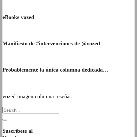
eBooks vozed
Manifiesto de #intervenciones de @vozed
Probablemente la única columna dedicada…
vozed imagen columna reseñas
Suscríbete al