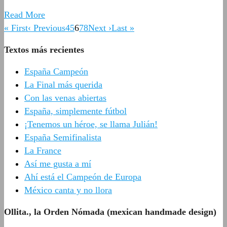
Read More
« First
‹ Previous
4
5
6
7
8
Next ›
Last »
Textos más recientes
España Campeón
La Final más querida
Con las venas abiertas
España, simplemente fútbol
¡Tenemos un héroe, se llama Julián!
España Semifinalista
La France
Así me gusta a mí
Ahí está el Campeón de Europa
México canta y no llora
Ollita., la Orden Nómada (mexican handmade design)