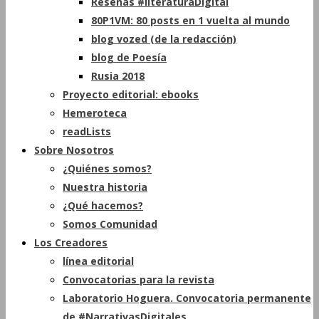
Reseñas #literaturaDigital
80P1VM: 80 posts en 1 vuelta al mundo
blog vozed (de la redacción)
blog de Poesía
Rusia 2018
Proyecto editorial: ebooks
Hemeroteca
readLists
Sobre Nosotros
¿Quiénes somos?
Nuestra historia
¿Qué hacemos?
Somos Comunidad
Los Creadores
línea editorial
Convocatorias para la revista
Laboratorio Hoguera. Convocatoria permanente
de #NarrativasDigitales